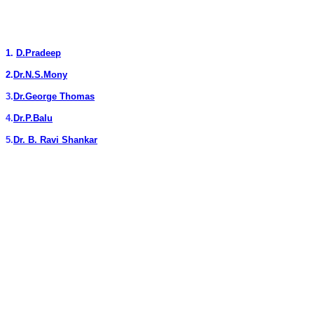
1.
D.Pradeep
2.
Dr.N.S.Mony
3.
Dr.George Thomas
4.
Dr.P.Balu
5.
Dr. B. Ravi Shankar